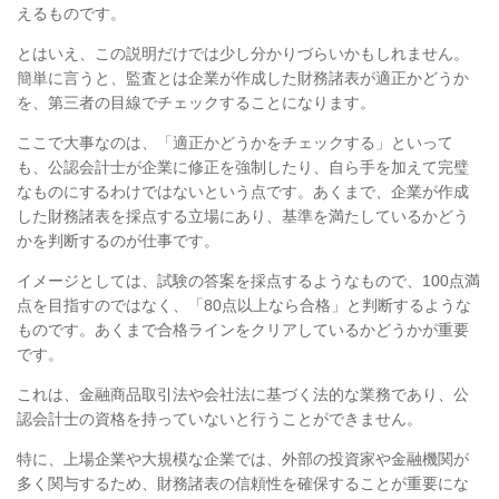
えるものです。
とはいえ、この説明だけでは少し分かりづらいかもしれません。
簡単に言うと、監査とは
企業が作成した財務諸表が適正かどうか
を、第三者の目線でチェックすること
になります。
ここで大事なのは、「適正かどうかをチェックする」といって
も、公認会計士が企業に修正を強制したり、自ら手を加えて完璧
なものにするわけではないという点です。あくまで、企業が作成
した財務諸表を採点する立場にあり、基準を満たしているかどう
かを判断するのが仕事です。
イメージとしては、試験の答案を採点するようなもので、
100
点満
点を目指すのではなく、「
80
点以上なら合格」と判断するような
ものです。
あくまで合格ラインをクリアしているかどうかが重要
です。
これは、
金融商品取引法や会社法に基づく法的な業務であり、公
認会計士の資格を持っていないと行うことができません
。
特に、上場企業や大規模な企業では、外部の投資家や金融機関が
多く関与するため、財務諸表の信頼性を確保することが重要にな