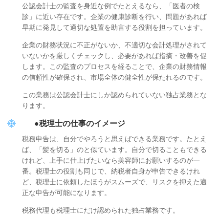
公認会計士の監査を身近な例でたとえるなら、「医者の検
診」に近い存在です。企業の健康診断を行い、問題があれば
早期に発見して適切な処置を助言する役割を担っています。
企業の財務状況に不正がないか、不適切な会計処理がされて
いないかを厳しくチェックし、必要があれば指摘・改善を促
します。この監査のプロセスを経ることで、企業の財務情報
の信頼性が確保され、市場全体の健全性が保たれるのです。
この業務は公認会計士にしか認められていない独占業務とな
ります。
●
税理士の仕事のイメージ
税務申告は、自分でやろうと思えばできる業務です。たとえ
ば、
「髪を切る」のと似ています
。自分で切ることもできる
けれど、上手に仕上げたいなら美容師にお願いするのが一
番。税理士の役割も同じで、納税者自身が申告できるけれ
ど、税理士に依頼したほうがスムーズで、リスクを抑えた適
正な申告が可能になります。
税務代理も税理士にだけ認められた独占業務です。