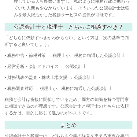
験している人も多数いますし、私のように税務行政に携わっ
ていた人間も少なからずいます。そういった公認会計士は強
みを最大限活かした税務サービスの提供が可能です。
公認会計士と税理士、どちらに相談すべき？
「どちらに依頼すべきかわからない」という方は、次の基準で判
断すると良いでしょう。
•
税務申告・節税対策
→
税理士か、税務に精通した公認会計士
•
経営分析・会計アドバイス
→
公認会計士
•
財務諸表の監査・株式上場支援
→
公認会計士
•
税務調査対応
→
税理士か、税務に精通した公認会計士
税務と会計は密接に関係しているため、両方の知識を持つ専門家
に相談できるのが理想です。公認会計士と税理士のどちらに依頼
するかは、目的に応じて選ぶのがベストです。
まとめ
公認会計士と税理士は、どちらも企業の経営を支える重要な専門